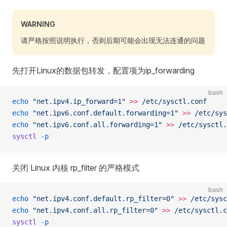
WARNING
请严格按照说明执行，否则后期可能会出现无法连通的问题
先打开Linux的数据包转发，配置项为ip_forwarding
bash
echo
 "net.ipv4.ip_forward=1"
 >>
 /etc/sysctl.conf
echo
 "net.ipv6.conf.default.forwarding=1"
 >>
 /etc/sys
echo
 "net.ipv6.conf.all.forwarding=1"
 >>
 /etc/sysctl.
sysctl
 -p
关闭 Linux 内核 rp_filter 的严格模式
bash
echo
 "net.ipv4.conf.default.rp_filter=0"
 >>
 /etc/sysc
echo
 "net.ipv4.conf.all.rp_filter=0"
 >>
 /etc/sysctl.c
sysctl
 -p